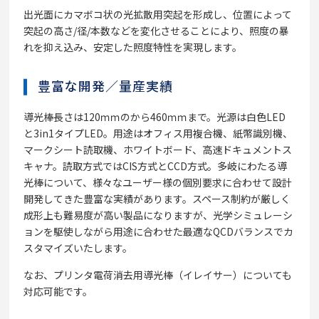
出光面にカマボコ状の光拡散用突起を形成し、位置によって
突起の高さ/径/本数などを変化させることにより、照度の暴
れを抑え込み、安定した照度特性を実現します。
豊富な開発／量産実績
導光棒長さは120ｍｍのから460ｍｍまで。光源は白色LED
と3in1タイプLED。用途はオフィス用複合機、紙幣識別機、
マークシート読取機、ホワイトボード、高速ドキュメントス
キャナ。読取方式ではCIS方式とCCD方式。多岐にわたる導
光棒について、様々なユーザー様の個別要求に合わせて設計
開発してきた豊富な実績があります。スペース制約が厳しく
成形上も難易度が高い製品になりますが、光学シミュレーシ
ョンを駆使しながら用途に合わせた最適なQCDバランスでカ
スタマイズいたします。
なお、プリンタ電荷消去用導光棒（イレイサー）についても
対応可能です。