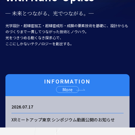
続く未来を、
続く未来を、
─ 未来とつながる、光でつながる。─
─ 未来とつながる、光でつながる。─
─ 未来とつながる、光でつながる。─
─ 未来とつながる、光でつながる。─
光と向き合う会社。
光と向き合う会社。
光と向き合う会社。
光で照らす企業へ。
光で照らす企業へ。
光学設計・超精密加工・超精密成形・成膜の要素技術を基礎に、
光学設計・超精密加工・超精密成形・成膜の要素技術を基礎に、
光学設計・超精密加工・超精密成形・成膜の要素技術を基礎に、
光学設計・超精密加工・超精密成形・成膜の要素技術を基礎に、
設計からも
設計からも
設計からも
設計からも
世界から注目される、大胆な創造力。
のづくりまで一貫してつながった技術とノウハウ。
のづくりまで一貫してつながった技術とノウハウ。
世界から注目される、大胆な創造力。
世界から注目される、大胆な創造力。
のづくりまで一貫してつながった技術とノウハウ。
のづくりまで一貫してつながった技術とノウハウ。
研究開発へのこだわりが生み出してきた
精密光学製品に関する技術を追求し
光をつきつめる飽くなき探求心で、
光をつきつめる飽くなき探求心で、
研究開発へのこだわりが生み出してきた
研究開発へのこだわりが生み出してきた
精密光学製品に関する技術を追求し
光をつきつめる飽くなき探求心で、
光をつきつめる飽くなき探求心で、
「確かな技術」と「ノウハウ」で、新しい扉をひらく。
サステナブルな未来の実現に貢献する
ここにしかないテクノロジーを創出する。
ここにしかないテクノロジーを創出する。
「確かな技術」と「ノウハウ」で、新しい扉をひらく。
「確かな技術」と「ノウハウ」で、新しい扉をひらく。
サステナブルな未来の実現に貢献する
ここにしかないテクノロジーを創出する。
ここにしかないテクノロジーを創出する。
INFORMATION
More
2026.07.17
XRミートアップ東京 シンポジウム動画公開のお知らせ