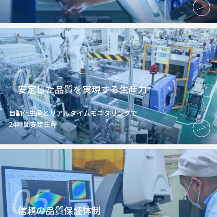
04
安定した品質を実現する生産力
自動化生産とリアルタイムモニタリングで
24時間安定生産
05
信頼の品質保証体制