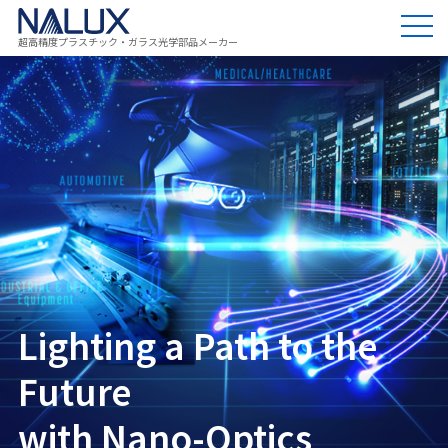
超高精度プラスチック・ガラス光学部品メーカー
Lighting a Path to the
Lighting a Path to the
Lighting a Path to the
Lighting a Path to the
Future
Future
Future
Future
with Nano-Optics
with Nano-Optics
with Nano-Optics
with Nano-Optics